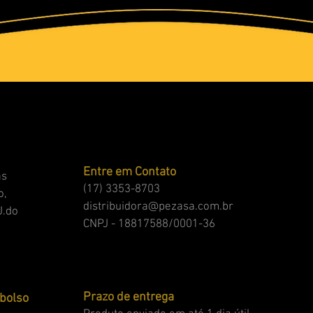
Entre em Contato
as
(17) 3353-8703
o,
distribuidora@pezasa.com.br
J.do
CNPJ - 18817588/0001-36
Prazo de entrega
mbolso