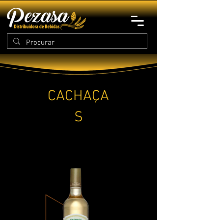
CACHAÇA
S