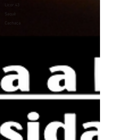
Licor 43
Saquê
Cachaça