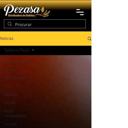
Noticias
Todos os Posts
Todos os Posts
Whisky
Jack Daniels
Rum
Bacardi
Corote
Festa
universitaria
Licores