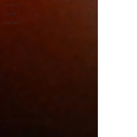
Licor 43
Saquê
Cachaça