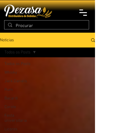
Noticias
Todos os Posts
Todos os Posts
Whisky
Jack Daniels
Rum
Bacardi
Corote
Festa
universitaria
Licores