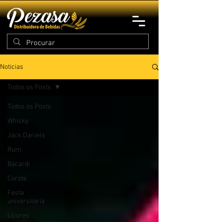
Noticias
Todos os Posts
Todos os Posts
Whisky
Jack Daniels
Rum
Bacardi
Corote
Festa
universitaria
Licores