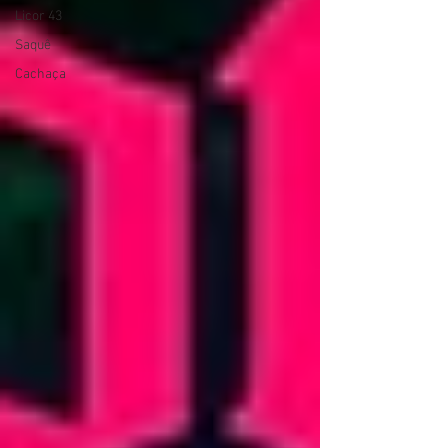
Licor 43
Saquê
Cachaça