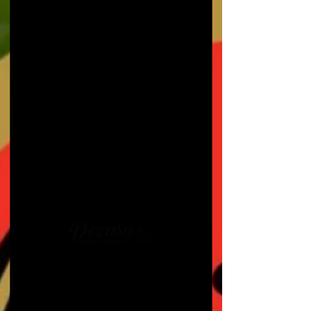
Licor 43
Saquê
Cachaça