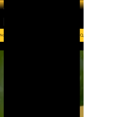
Noticias
Todos os Posts
Todos os Posts
Whisky
Jack Daniels
Rum
Bacardi
Corote
Festa
universitaria
Licores