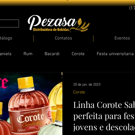
(1
tálogo
Contatos
Eventos
aniels
Rum
Bacardi
Corote
Festa universitaria
a
20 de jan. de 2023
Corote
Linha Corote Sab
perfeita para fe
jovens e descol