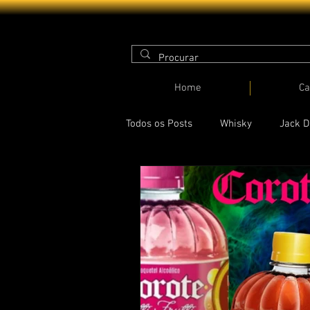
Home
Ca
Todos os Posts
Whisky
Jack D
Licor 43
Saquê
Cachaç