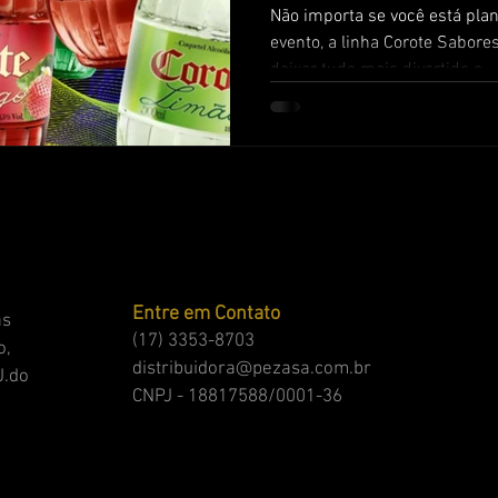
Não importa se você está pla
evento, a linha Corote Sabores
deixar tudo mais divertido e...
Entre em Contato
as
(17) 3353-8703
o,
distribuidora@pezasa.com.br
J.do
CNPJ - 18817588/0001-36